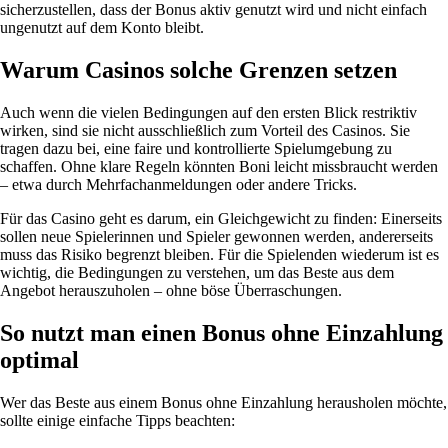
sicherzustellen, dass der Bonus aktiv genutzt wird und nicht einfach
ungenutzt auf dem Konto bleibt.
Warum Casinos solche Grenzen setzen
Auch wenn die vielen Bedingungen auf den ersten Blick restriktiv
wirken, sind sie nicht ausschließlich zum Vorteil des Casinos. Sie
tragen dazu bei, eine faire und kontrollierte Spielumgebung zu
schaffen. Ohne klare Regeln könnten Boni leicht missbraucht werden
– etwa durch Mehrfachanmeldungen oder andere Tricks.
Für das Casino geht es darum, ein Gleichgewicht zu finden: Einerseits
sollen neue Spielerinnen und Spieler gewonnen werden, andererseits
muss das Risiko begrenzt bleiben. Für die Spielenden wiederum ist es
wichtig, die Bedingungen zu verstehen, um das Beste aus dem
Angebot herauszuholen – ohne böse Überraschungen.
So nutzt man einen Bonus ohne Einzahlung
optimal
Wer das Beste aus einem Bonus ohne Einzahlung herausholen möchte,
sollte einige einfache Tipps beachten: