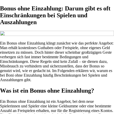
Bonus ohne Einzahlung: Darum gibt es oft
Einschränkungen bei Spielen und
Auszahlungen
Ein Bonus ohne Einzahlung klingt zunächst wie das perfekte Angebot:
Man erhält kostenloses Guthaben oder Freispiele, ohne eigenes Geld
einsetzen zu müssen. Doch hinter dieser scheinbar großzügigen Geste
verbergen sich fast immer bestimmte Bedingungen und
Einschränkungen. Diese Regeln sind kein Zufall – sie dienen dazu,
Missbrauch zu verhindern und sicherzustellen, dass der Bonus so
genutzt wird, wie er gedacht ist. Im Folgenden erklären wir, warum es
bei Boni ohne Einzahlung häufig Beschränkungen bei Spielen und
Auszahlungen gibt.
Was ist ein Bonus ohne Einzahlung?
Ein Bonus ohne Einzahlung ist ein Angebot, bei dem neue
Spielerinnen und Spieler eine kleine Geldsumme oder eine bestimmte
Anzahl an Freispielen erhalten, nur für die Registrierung eines Kontos.