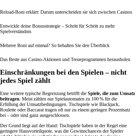
Reload-Boni erklärt: Darum unterscheiden sie sich zwischen Casinos
Entwickle deine Bonusstrategie – Schritt für Schritt zu mehr
Spielverständnis
Mehrere Boni auf einmal? So behalten Sie den Überblick
Das Beste aus Casino-Aktionen und Treueprogrammen herausholen
Einschränkungen bei den Spielen – nicht
jedes Spiel zählt
Eine weitere typische Begrenzung betrifft die
Spiele, die zum Umsatz
beitragen
. Meist zählen nur Spielautomaten zu 100 % für die
Erfüllung der Umsatzbedingungen. Tischspiele wie Blackjack,
Roulette oder Baccarat tragen oft nur zu einem geringen Prozentsatz
bei – oder sind ganz ausgeschlossen.
Der Grund liegt auf der Hand: Tischspiele haben in der Regel eine
geringere Hausvorteilquote, was die Gewinnchancen der Spieler